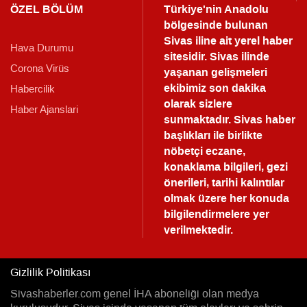
ÖZEL BÖLÜM
Türkiye'nin Anadolu
bölgesinde bulunan
Sivas iline ait yerel haber
Hava Durumu
sitesidir. Sivas ilinde
Corona Virüs
yaşanan gelişmeleri
ekibimiz son dakika
Habercilik
olarak sizlere
Haber Ajanslari
sunmaktadır.
Sivas haber
başlıkları ile birlikte
nöbetçi eczane,
konaklama bilgileri, gezi
önerileri, tarihi kalıntılar
olmak üzere her konuda
bilgilendirmelere yer
verilmektedir.
Gizlilik Politikası
Sivashaberler.com genel İHA aboneliği olan medya