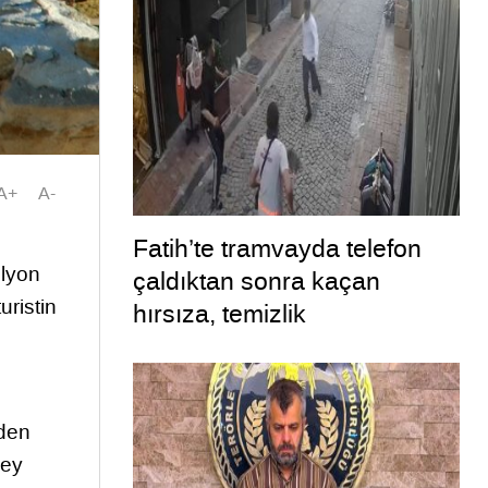
A+
A-
Fatih’te tramvayda telefon
ilyon
çaldıktan sonra kaçan
uristin
hırsıza, temizlik
personelinden süpürgeli
müdahale kamerada
eden
ney