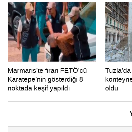
Marmaris’te firari FETÖ’cü
Tuzla’da 
Karatepe’nin gösterdiği 8
konteyner
noktada keşif yapıldı
oldu