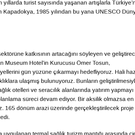
n yıllarda turist sayısında yaşanan artışlarla Türkiye’
gelen Kapadokya, 1985 yılından bu yana UNESCO Dün
ktörüne katkısının artacağını söyleyen ve geliştirec
aşan Museum Hotel’in Kurucusu Ömer Tosun,
ellerini gün yüzüne çıkarmayı hedefliyoruz. Hali ha
ıklara ulaşmış bulunuyoruz. Bunların geliştirilmesiy
 sağlık otelleri ve seracılık alanlarında yatırım yapmayı
 planlama süreci devam ediyor. Bir aksilik olmazsa en
z. 165 dönüm arazi üzerinde gerçekleştirilecek proje 
edi.
a uygulanan termal sağlık turizm mantığı arasında cid