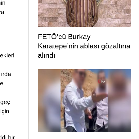
nin
ya
FETÖ’cü Burkay
Karatepe’nin ablası gözaltına
alındı
ekleri
zırda
le
 geç
için
di bir