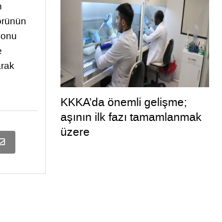
n
örünün
syonu
e
arak
KKKA’da önemli gelişme;
aşının ilk fazı tamamlanmak
üzere