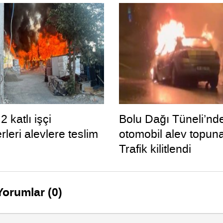
2 katlı işçi
Bolu Dağı Tüneli’nd
leri alevlere teslim
otomobil alev topun
Trafik kilitlendi
Yorumlar (0)