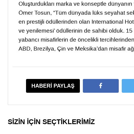
Oluşturdukları marka ve konseptle dünyanın far
Ömer Tosun, “Tüm dünyada lüks seyahat sektö
en prestijli ödüllerinden olan International Hot
ve yenilemesi’ ödüllerinin de sahibi olduk. 15
yabancı misafirlerin de öncelikli tercihlerind
ABD, Brezilya, Çin ve Meksika’dan misafir ağırl
HABERİ PAYLAŞ
SİZİN İÇİN SEÇTİKLERİMİZ