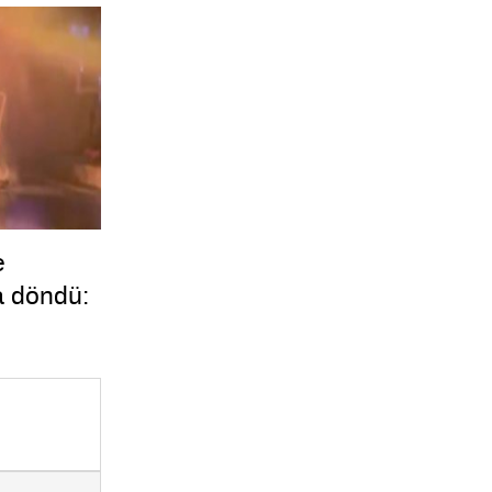
e
a döndü: