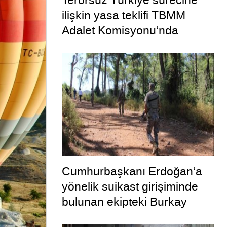
Terörsüz Türkiye sürecine
ilişkin yasa teklifi TBMM
Adalet Komisyonu’nda
Cumhurbaşkanı Erdoğan’a
yönelik suikast girişiminde
bulunan ekipteki Burkay
Karatepe; yer gösteriyor