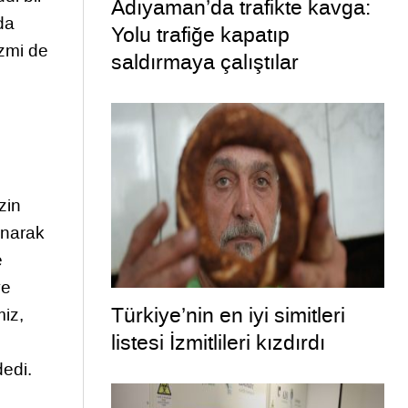
Adıyaman’da trafikte kavga:
da
Yolu trafiğe kapatıp
izmi de
saldırmaya çalıştılar
zin
anarak
e
ye
Türkiye’nin en iyi simitleri
miz,
listesi İzmitlileri kızdırdı
dedi.