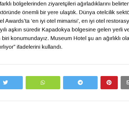
klı bölgelerinden ziyaretçileri ağırladıklarını belirte
ründe önemli bir yere ulaştık. Dünya otelcilik sekt
el Awards’ta ‘en iyi otel mimarisi’, en iyi otel restora
 yılı aşkın süredir Kapadokya bölgesine gelen yerli v
en biri konumundayız. Museum Hotel şu an ağırlıklı ol
ıyor” ifadelerini kullandı.