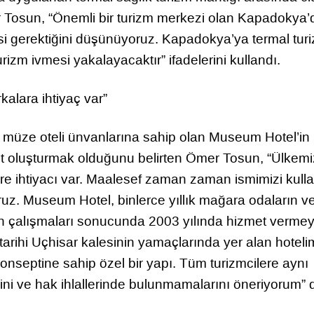
Tosun, “Önemli bir turizm merkezi olan Kapadokya’
mesi gerektiğini düşünüyoruz. Kapadokya’ya termal tur
rizm ivmesi yakalayacaktır” ifadelerini kullandı.
alara ihtiyaç var”
tek müze oteli ünvanlarına sahip olan Museum Hotel’in
t oluşturmak olduğunu belirten Ömer Tosun, “Ülkemi
ere ihtiyacı var. Maalesef zaman zaman ismimizi kull
ruz. Museum Hotel, binlerce yıllık mağara odaların v
asyon çalışmaları sonucunda 2003 yılında hizmet verme
arihi Uçhisar kalesinin yamaçlarında yer alan hoteli
nseptine sahip özel bir yapı. Tüm turizmcilere aynı
ini ve hak ihlallerinde bulunmamalarını öneriyorum” 