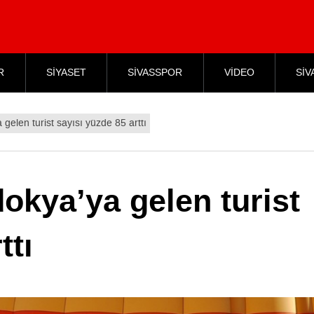
R
SİYASET
SİVASSPOR
VİDEO
SİV
gelen turist sayısı yüzde 85 arttı
okya’ya gelen turist
ttı