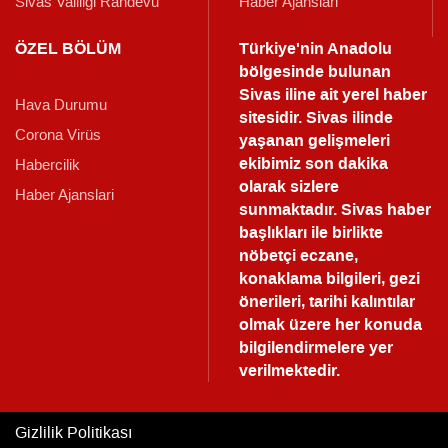
Sivas Valiliği Randevu
Haber Ajanslari
ÖZEL BÖLÜM
Türkiye'nin Anadolu
bölgesinde bulunan
Sivas iline ait yerel haber
Hava Durumu
sitesidir. Sivas ilinde
Corona Virüs
yaşanan gelişmeleri
ekibimiz son dakika
Habercilik
olarak sizlere
Haber Ajanslari
sunmaktadır.
Sivas haber
başlıkları ile birlikte
nöbetçi eczane,
konaklama bilgileri, gezi
önerileri, tarihi kalıntılar
olmak üzere her konuda
bilgilendirmelere yer
verilmektedir.
Gizlilik Politikası