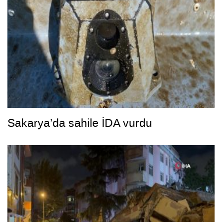
Sakarya’da sahile İDA vurdu