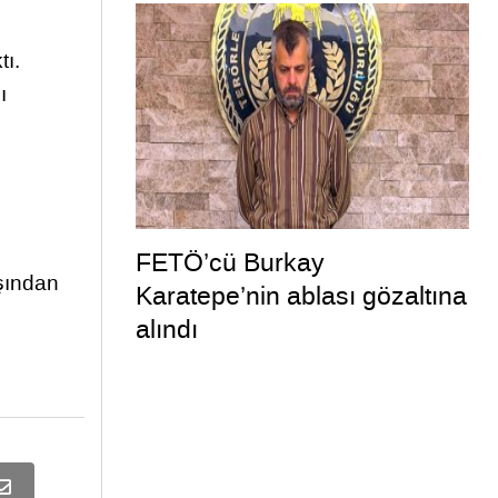
müdahale kamerada
tı.
ı
FETÖ’cü Burkay
şından
Karatepe’nin ablası gözaltına
alındı