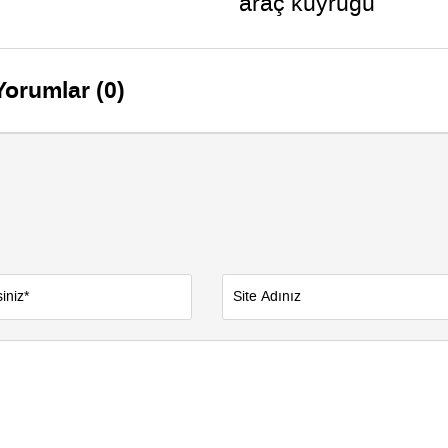
araç kuyruğu
Yorumlar (0)