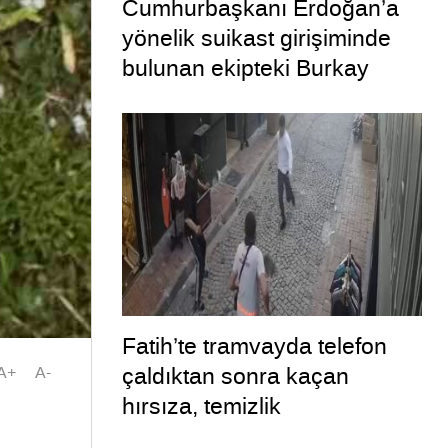
Cumhurbaşkanı Erdoğan’a
yönelik suikast girişiminde
bulunan ekipteki Burkay
Karatepe; yer gösteriyor
Fatih’te tramvayda telefon
çaldıktan sonra kaçan
A+
A-
hırsıza, temizlik
personelinden süpürgeli