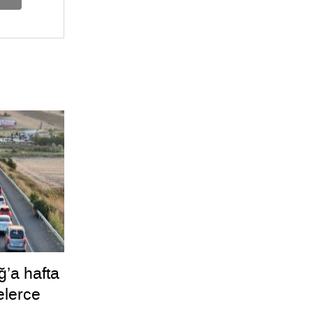
ğ’a hafta
elerce