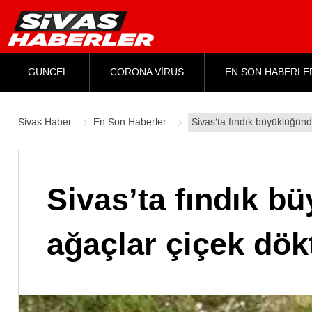
GÜNCEL
CORONA VİRÜS
EN SON HABERLE
Sivas Haber
En Son Haberler
Sivas’ta fındık büyüklüğünd
Sivas’ta fındık b
ağaçlar çiçek dök