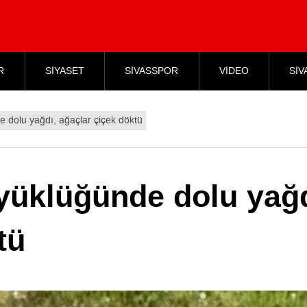
R
SİYASET
SİVASSPOR
VİDEO
SİV
e dolu yağdı, ağaçlar çiçek döktü
üyüklüğünde dolu yağd
tü