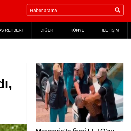
AS REHBERİ
DİĞER
KÜNYE
İLETİŞİM
ı,