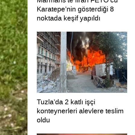
Marmaris’te firari FETÖ’cü
Karatepe’nin gösterdiği 8
noktada keşif yapıldı
Tuzla’da 2 katlı işçi
konteynerleri alevlere teslim
oldu