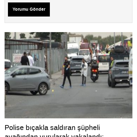
Yorumu Gönder
Polise bıçakla saldıran şüpheli
ayağından vurularak yakalandı: