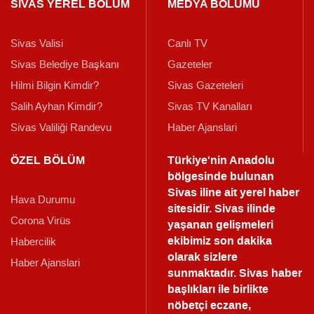
SİVAS YEREL BÖLÜM
MEDYA BÖLÜMÜ
Sivas Valisi
Canlı TV
Sivas Belediye Başkanı
Gazeteler
Hilmi Bilgin Kimdir?
Sivas Gazeteleri
Salih Ayhan Kimdir?
Sivas TV Kanalları
Sivas Valiliği Randevu
Haber Ajanslari
ÖZEL BÖLÜM
Türkiye'nin Anadolu
bölgesinde bulunan
Sivas iline ait yerel haber
Hava Durumu
sitesidir. Sivas ilinde
Corona Virüs
yaşanan gelişmeleri
ekibimiz son dakika
Habercilik
olarak sizlere
Haber Ajanslari
sunmaktadır.
Sivas haber
başlıkları ile birlikte
nöbetçi eczane,