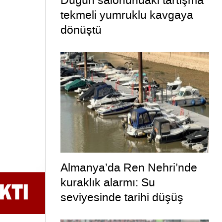
Düğün salonundaki tartışma
tekmeli yumruklu kavgaya
dönüştü
Almanya’da Ren Nehri’nde
kuraklık alarmı: Su
seviyesinde tarihi düşüş
yaşandı