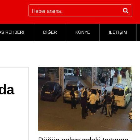
AS REHBERİ
DİĞER
KÜNYE
İLETİŞİM
ada