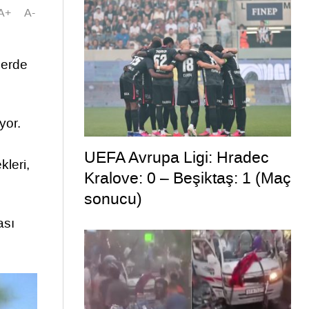
A+
A-
lerde
yor.
UEFA Avrupa Ligi: Hradec
kleri,
Kralove: 0 – Beşiktaş: 1 (Maç
sonucu)
ası