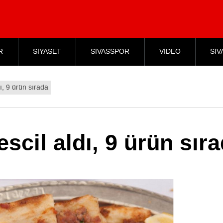
R
SİYASET
SİVASSPOR
VİDEO
SİV
dı, 9 ürün sırada
escil aldı, 9 ürün sır