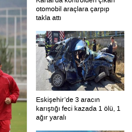
Kartal’da kontrolden çıkan
otomobil araçlara çarpıp
takla attı
Eskişehir’de 3 aracın
karıştığı feci kazada 1 ölü, 1
ağır yaralı