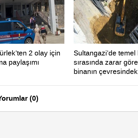
rlek’ten 2 olay için
Sultangazi’de temel 
ma paylaşımı
sırasında zarar gör
binanın çevresindeki
daha tahliye edildi
Yorumlar (0)