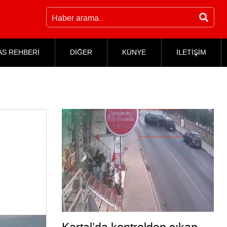
AS REHBERİ
DİĞER
KÜNYE
İLETİŞİM