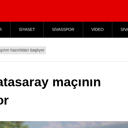
R
SİYASET
SİVASSPOR
VİDEO
SİV
nın hazırlıkları başlıyor
atasaray maçının
or