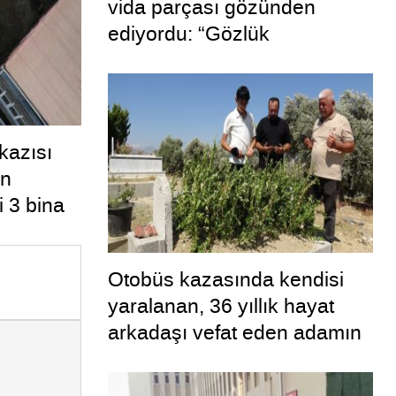
vida parçası gözünden
ediyordu: “Gözlük
kullanmadım böyle oldu”
kazısı
en
 3 bina
Otobüs kazasında kendisi
yaralanan, 36 yıllık hayat
arkadaşı vefat eden adamın
uykuya dalan şoförü
defalarca uyardığı ortaya