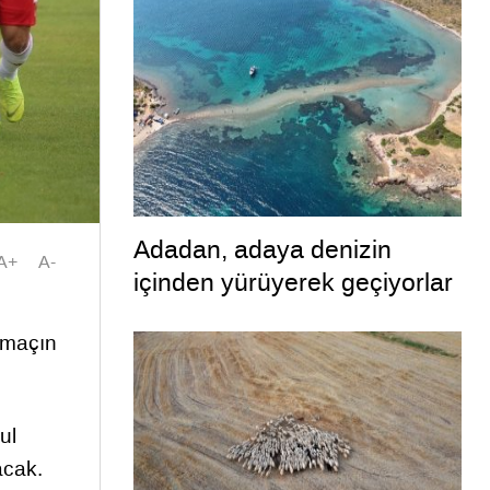
Adadan, adaya denizin
A+
A-
içinden yürüyerek geçiyorlar
 maçın
ul
acak.