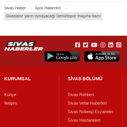
Sivas Haber
Spor Haberleri
Sivasspor yarın oynayacağı Denizlispor maçına hazır
KURUMSAL
SİVAS BÖLÜMÜ
Künye
Sivas Rehberi
İletişim
Sivas Vefat Haberleri
Sivas Nöbetçi Eczaneler
Sivas Hastaneleri