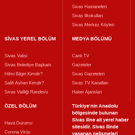
Sivas Hastaneleri
Sivas İlkokulları
Sivas Merkez Köyleri
SİVAS YEREL BÖLÜM
MEDYA BÖLÜMÜ
Sivas Valisi
Canlı TV
Sivas Belediye Başkanı
Gazeteler
Hilmi Bilgin Kimdir?
Sivas Gazeteleri
Salih Ayhan Kimdir?
Sivas TV Kanalları
Sivas Valiliği Randevu
Haber Ajanslari
ÖZEL BÖLÜM
Türkiye'nin Anadolu
bölgesinde bulunan
Sivas iline ait yerel haber
Hava Durumu
sitesidir. Sivas ilinde
Corona Virüs
yaşanan gelişmeleri