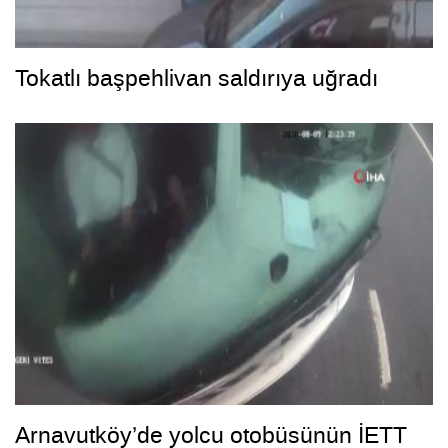
Tokatlı başpehlivan saldırıya uğradı
Arnavutköy’de yolcu otobüsünün İETT