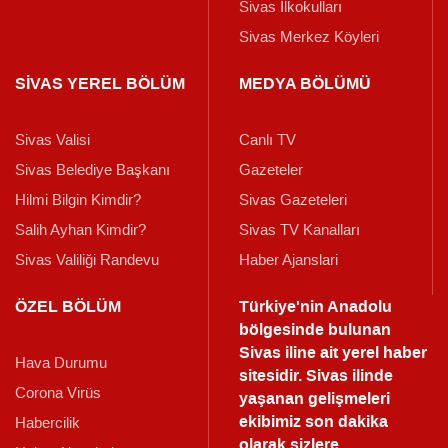
Sivas İlkokulları
Sivas Merkez Köyleri
SİVAS YEREL BÖLÜM
MEDYA BÖLÜMÜ
Sivas Valisi
Canlı TV
Sivas Belediye Başkanı
Gazeteler
Hilmi Bilgin Kimdir?
Sivas Gazeteleri
Salih Ayhan Kimdir?
Sivas TV Kanalları
Sivas Valiliği Randevu
Haber Ajanslari
ÖZEL BÖLÜM
Türkiye'nin Anadolu
bölgesinde bulunan
Sivas iline ait yerel haber
Hava Durumu
sitesidir. Sivas ilinde
Corona Virüs
yaşanan gelişmeleri
ekibimiz son dakika
Habercilik
olarak sizlere