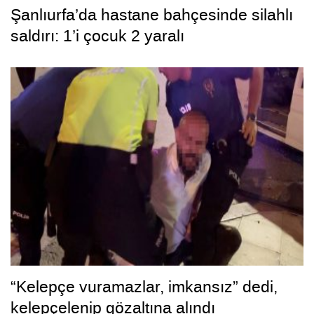
Şanlıurfa’da hastane bahçesinde silahlı
saldırı: 1’i çocuk 2 yaralı
“Kelepçe vuramazlar, imkansız” dedi,
kelepçelenip gözaltına alındı