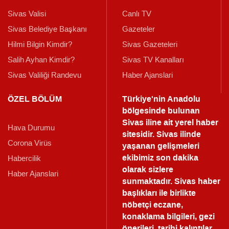
Sivas Valisi
Canlı TV
Sivas Belediye Başkanı
Gazeteler
Hilmi Bilgin Kimdir?
Sivas Gazeteleri
Salih Ayhan Kimdir?
Sivas TV Kanalları
Sivas Valiliği Randevu
Haber Ajanslari
ÖZEL BÖLÜM
Türkiye'nin Anadolu
bölgesinde bulunan
Sivas iline ait yerel haber
Hava Durumu
sitesidir. Sivas ilinde
Corona Virüs
yaşanan gelişmeleri
ekibimiz son dakika
Habercilik
olarak sizlere
Haber Ajanslari
sunmaktadır.
Sivas haber
başlıkları ile birlikte
nöbetçi eczane,
konaklama bilgileri, gezi
önerileri, tarihi kalıntılar