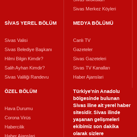
Sivas Merkez Köyleri
SİVAS YEREL BÖLÜM
MEDYA BÖLÜMÜ
Sivas Valisi
Canlı TV
Sivas Belediye Başkanı
Gazeteler
Hilmi Bilgin Kimdir?
Sivas Gazeteleri
Salih Ayhan Kimdir?
Sivas TV Kanalları
Sivas Valiliği Randevu
Haber Ajanslari
ÖZEL BÖLÜM
Türkiye'nin Anadolu
bölgesinde bulunan
Sivas iline ait yerel haber
Hava Durumu
sitesidir. Sivas ilinde
Corona Virüs
yaşanan gelişmeleri
ekibimiz son dakika
Habercilik
olarak sizlere
Haber Ajanslari