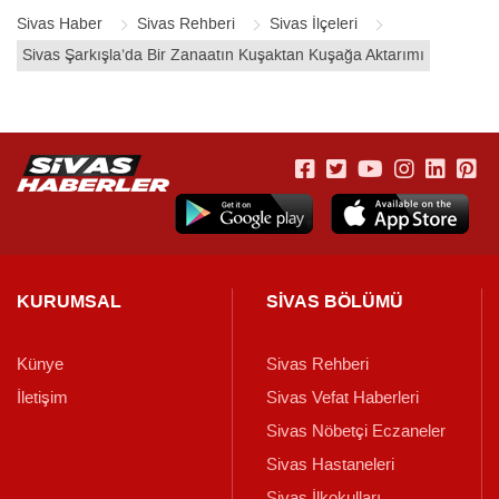
Sivas Haber
Sivas Rehberi
Sivas İlçeleri
Sivas Şarkışla’da Bir Zanaatın Kuşaktan Kuşağa Aktarımı
KURUMSAL
SİVAS BÖLÜMÜ
Künye
Sivas Rehberi
İletişim
Sivas Vefat Haberleri
Sivas Nöbetçi Eczaneler
Sivas Hastaneleri
Sivas İlkokulları