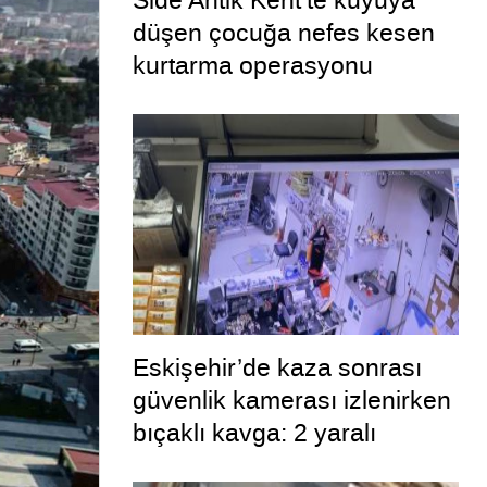
Side Antik Kent’te kuyuya
düşen çocuğa nefes kesen
kurtarma operasyonu
Eskişehir’de kaza sonrası
güvenlik kamerası izlenirken
bıçaklı kavga: 2 yaralı