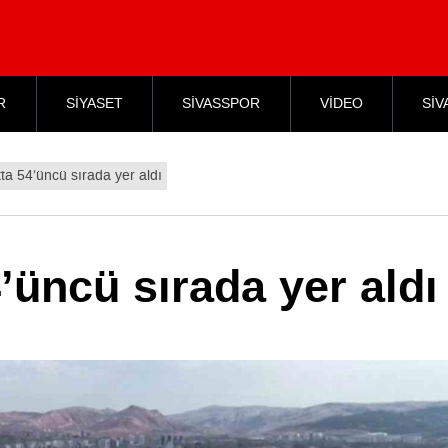
R
SİYASET
SİVASSPOR
VİDEO
SİV
tta 54’üncü sırada yer aldı
’üncü sırada yer aldı