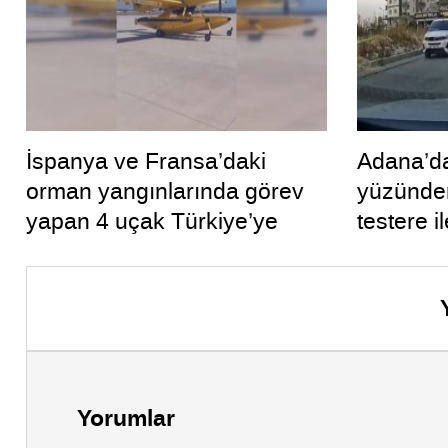
İspanya ve Fransa’daki
Adana’da
orman yangınlarında görev
yüzünden
yapan 4 uçak Türkiye’ye
testere i
döndü
tutukland
Yorumlar