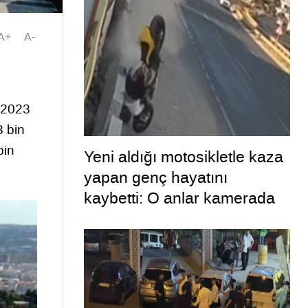
A+
A-
. 2023
3 bin
bin
Yeni aldığı motosikletle kaza
yapan genç hayatını
kaybetti: O anlar kamerada