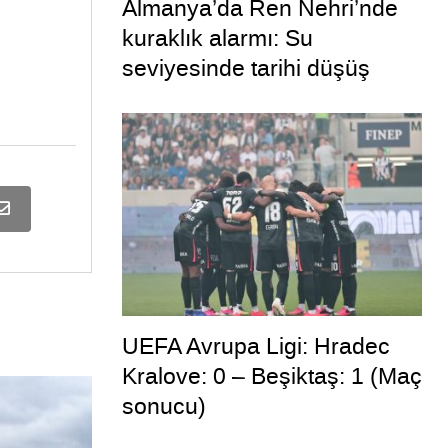
Almanya’da Ren Nehri’nde
kuraklık alarmı: Su
seviyesinde tarihi düşüş
yaşandı
UEFA Avrupa Ligi: Hradec
Kralove: 0 – Beşiktaş: 1 (Maç
sonucu)