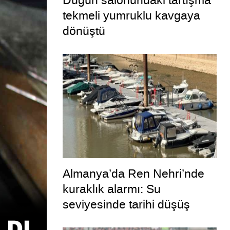
Düğün salonundaki tartışma
tekmeli yumruklu kavgaya
dönüştü
Almanya’da Ren Nehri’nde
kuraklık alarmı: Su
seviyesinde tarihi düşüş
yaşandı