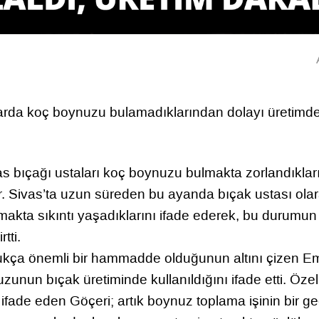
nlarda koç boynuzu bulamadıklarından dolayı üretimd
as bıçağı ustaları koç boynuzu bulmakta zorlandıkları
or. Sivas’ta uzun süreden bu ayanda bıçak ustası ola
kta sıkıntı yaşadıklarını ifade ederek, bu durumun
tti.
ukça önemli bir hammadde olduğunun altını çizen E
unun bıçak üretiminde kullanıldığını ifade etti. Özell
ifade eden Göçeri; artık boynuz toplama işinin bir g