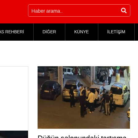
AS REHBERİ
DİĞER
KÜNYE
İLETİŞİM