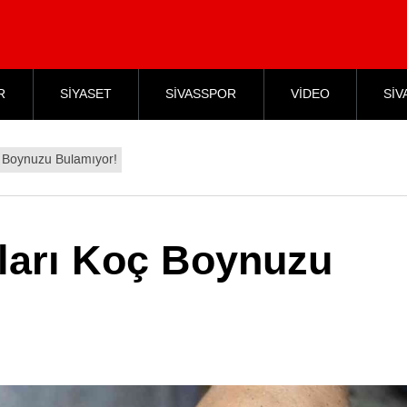
R
SİYASET
SİVASSPOR
VİDEO
SİV
ç Boynuzu Bulamıyor!
aları Koç Boynuzu