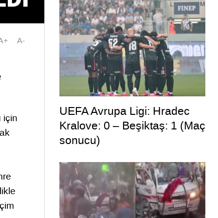
A+
A-
e
UEFA Avrupa Ligi: Hradec
 için
Kralove: 0 – Beşiktaş: 1 (Maç
rak
sonucu)
mre
ikle
eçim