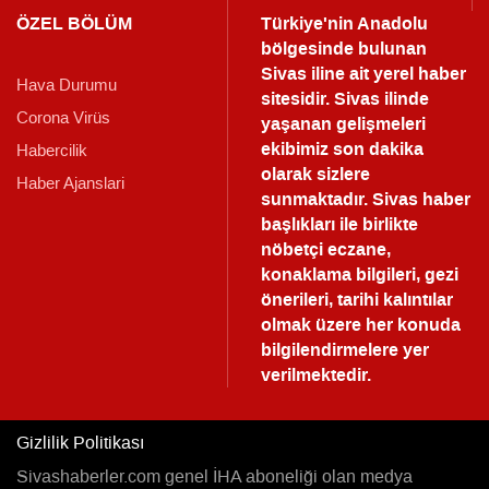
ÖZEL BÖLÜM
Türkiye'nin Anadolu
bölgesinde bulunan
Sivas iline ait yerel haber
Hava Durumu
sitesidir. Sivas ilinde
Corona Virüs
yaşanan gelişmeleri
ekibimiz son dakika
Habercilik
olarak sizlere
Haber Ajanslari
sunmaktadır.
Sivas haber
başlıkları ile birlikte
nöbetçi eczane,
konaklama bilgileri, gezi
önerileri, tarihi kalıntılar
olmak üzere her konuda
bilgilendirmelere yer
verilmektedir.
Gizlilik Politikası
Sivashaberler.com genel İHA aboneliği olan medya