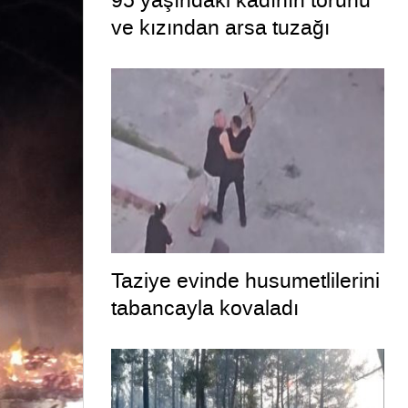
95 yaşındaki kadının torunu
ve kızından arsa tuzağı
Taziye evinde husumetlilerini
tabancayla kovaladı