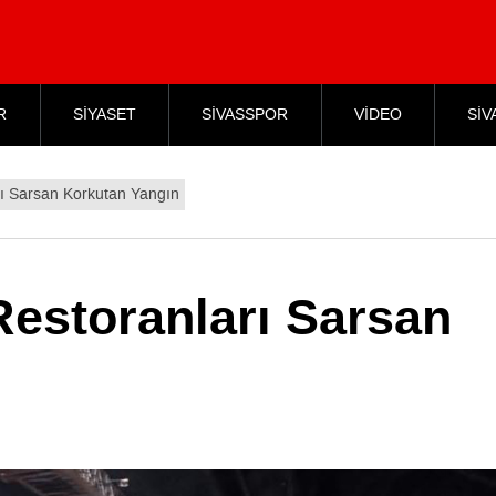
R
SİYASET
SİVASSPOR
VİDEO
SİV
rı Sarsan Korkutan Yangın
Restoranları Sarsan