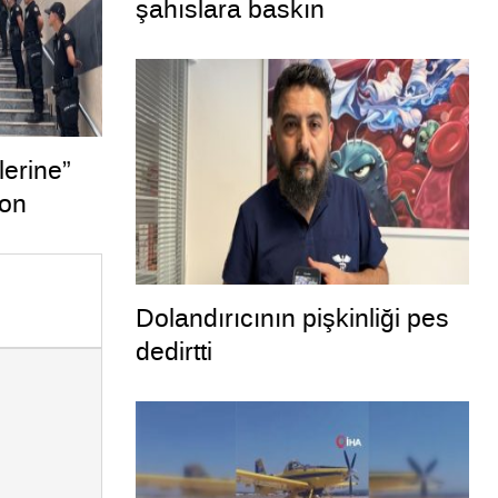
şahıslara baskın
lerine”
yon
Dolandırıcının pişkinliği pes
dedirtti