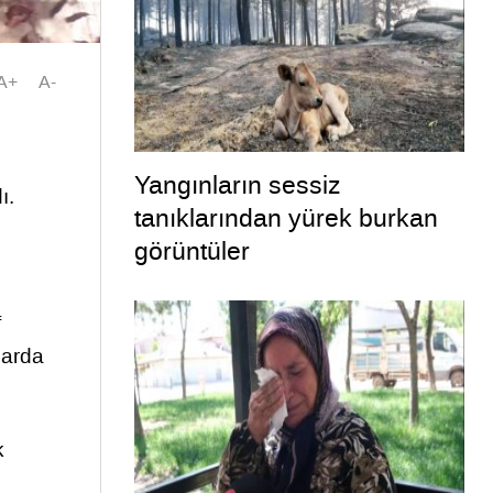
A+
A-
Yangınların sessiz
ı.
tanıklarından yürek burkan
görüntüler
f
larda
k