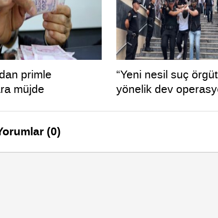
’dan primle
“Yeni nesil suç örgüt
ara müjde
yönelik dev operas
Yorumlar (0)