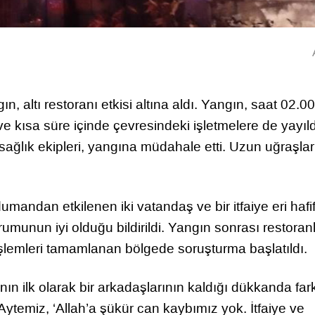
, altı restoranı etkisi altına aldı. Yangın, saat 02.00
e kısa süre içinde çevresindeki işletmelere de yayıld
 sağlık ekipleri, yangına müdahale etti. Uzun uğraşlar
ndan etkilenen iki vatandaş ve bir itfaiye eri hafi
rumunun iyi olduğu bildirildi. Yangın sonrası restoran
lemleri tamamlanan bölgede soruşturma başlatıldı.
ın ilk olarak bir arkadaşlarının kaldığı dükkanda far
. Aytemiz, ‘Allah’a şükür can kaybımız yok. İtfaiye ve