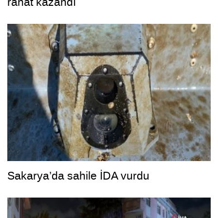
rahat kazandı
Sakarya’da sahile İDA vurdu