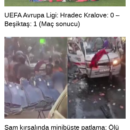
UEFA Avrupa Ligi: Hradec Kralove: 0 –
Beşiktaş: 1 (Maç sonucu)
Şam kırsalında minibüste patlama: Ölü