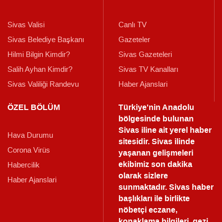
Sivas Valisi
Canlı TV
Sivas Belediye Başkanı
Gazeteler
Hilmi Bilgin Kimdir?
Sivas Gazeteleri
Salih Ayhan Kimdir?
Sivas TV Kanalları
Sivas Valiliği Randevu
Haber Ajanslari
ÖZEL BÖLÜM
Türkiye'nin Anadolu
bölgesinde bulunan
Sivas iline ait yerel haber
Hava Durumu
sitesidir. Sivas ilinde
Corona Virüs
yaşanan gelişmeleri
ekibimiz son dakika
Habercilik
olarak sizlere
Haber Ajanslari
sunmaktadır.
Sivas haber
başlıkları ile birlikte
nöbetçi eczane,
konaklama bilgileri, gezi