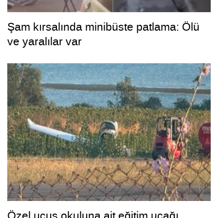
Şam kırsalında minibüste patlama: Ölü
ve yaralılar var
Özel uçuş okuluna ait eğitim uçağı