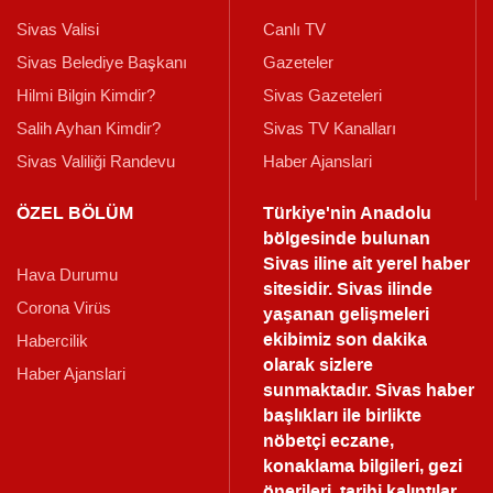
Sivas Valisi
Canlı TV
Sivas Belediye Başkanı
Gazeteler
Hilmi Bilgin Kimdir?
Sivas Gazeteleri
Salih Ayhan Kimdir?
Sivas TV Kanalları
Sivas Valiliği Randevu
Haber Ajanslari
ÖZEL BÖLÜM
Türkiye'nin Anadolu
bölgesinde bulunan
Sivas iline ait yerel haber
Hava Durumu
sitesidir. Sivas ilinde
Corona Virüs
yaşanan gelişmeleri
ekibimiz son dakika
Habercilik
olarak sizlere
Haber Ajanslari
sunmaktadır.
Sivas haber
başlıkları ile birlikte
nöbetçi eczane,
konaklama bilgileri, gezi
önerileri, tarihi kalıntılar