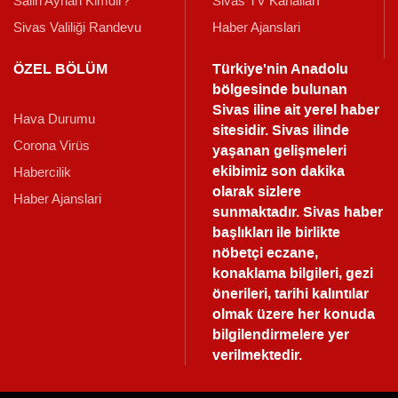
Salih Ayhan Kimdir?
Sivas TV Kanalları
Sivas Valiliği Randevu
Haber Ajanslari
ÖZEL BÖLÜM
Türkiye'nin Anadolu
bölgesinde bulunan
Sivas iline ait yerel haber
Hava Durumu
sitesidir. Sivas ilinde
Corona Virüs
yaşanan gelişmeleri
ekibimiz son dakika
Habercilik
olarak sizlere
Haber Ajanslari
sunmaktadır.
Sivas haber
başlıkları ile birlikte
nöbetçi eczane,
konaklama bilgileri, gezi
önerileri, tarihi kalıntılar
olmak üzere her konuda
bilgilendirmelere yer
verilmektedir.