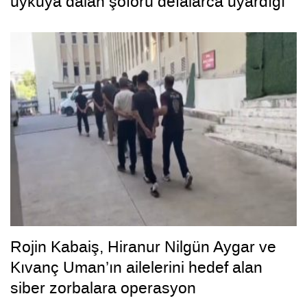
uykuya dalan şoförü defalarca uyardığı
ortaya çıktı
Rojin Kabaiş, Hiranur Nilgün Aygar ve
Kıvanç Uman’ın ailelerini hedef alan
siber zorbalara operasyon