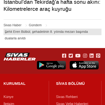
İstanbul’dan Tekirdağ’a hafta sonu akını:
Kilometrelerce araç kuyruğu
Sivas Haber
Gündem
Şehit Eren Bülbül, şehadetinin 8. yılında mezarı başında
dualarla anıldı
KURUMSAL
SİVAS BÖLÜMÜ
Künye
Sivas Rehberi
İletişim
Sivas Vefat Haberleri