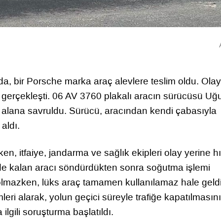
 bir Porsche marka araç alevlere teslim oldu. Olay
gerçekleşti. 06 AV 3760 plakalı aracın sürücüsü Uğu
l alana savruldu. Sürücü, aracından kendi çabasıyla
aldı.
n, itfaiye, jandarma ve sağlık ekipleri olay yerine hı
çinde kalan aracı söndürdükten sonra soğutma işlemi
olmazken, lüks araç tamamen kullanılamaz hale geldi
eri alarak, yolun geçici süreyle trafiğe kapatılmasını
ilgili soruşturma başlatıldı.