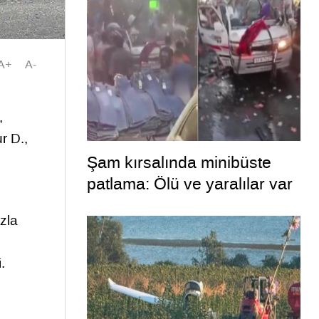
A+
A-
,
r D.,
Şam kırsalında minibüste
patlama: Ölü ve yaralılar var
zla
.