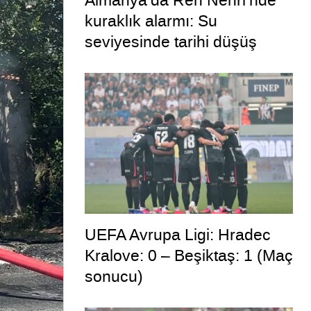
Almanya’da Ren Nehri’nde
kuraklık alarmı: Su
seviyesinde tarihi düşüş
yaşandı
UEFA Avrupa Ligi: Hradec
Kralove: 0 – Beşiktaş: 1 (Maç
sonucu)