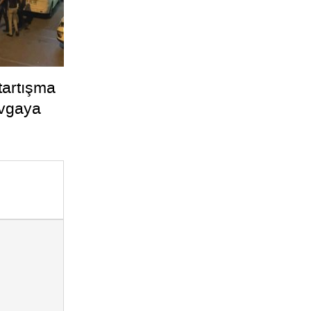
tartışma
avgaya