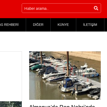
AS REHBERİ
DİĞER
KÜNYE
İLETİŞİM