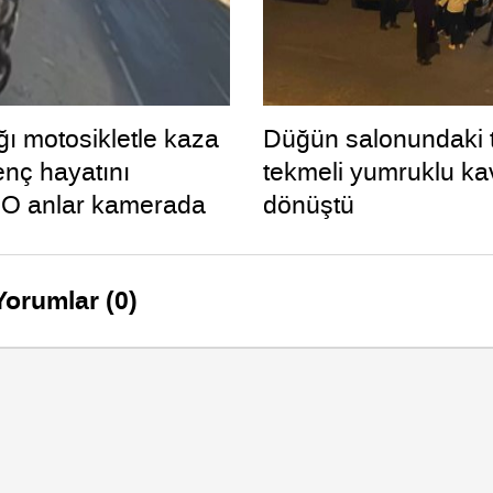
ğı motosikletle kaza
Düğün salonundaki 
nç hayatını
tekmeli yumruklu k
: O anlar kamerada
dönüştü
Yorumlar (0)