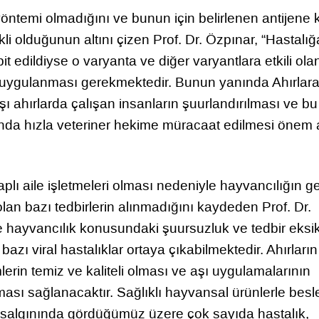
 yöntemi olmadığını ve bunun için belirlenen antijene 
kli olduğunun altını çizen Prof. Dr. Özpınar, “Hastalığ
 edildiyse o varyanta ve diğer varyantlara etkili ola
ra uygulanması gerekmektedir. Bunun yanında Ahırlara 
rşı ahırlarda çalışan insanların şuurlandırılması ve bu
nda hızla veteriner hekime müracaat edilmesi önem 
aplı aile işletmeleri olması nedeniyle hayvancılığın 
an bazı tedbirlerin alınmadığını kaydeden Prof. Dr.
e hayvancılık konusundaki şuursuzluk ve tedbir eksik
zı viral hastalıklar ortaya çıkabilmektedir. Ahırların
lerin temiz ve kaliteli olması ve aşı uygulamalarının
ası sağlanacaktır. Sağlıklı hayvansal ürünlerle bes
a salgınında gördüğümüz üzere çok sayıda hastalık,