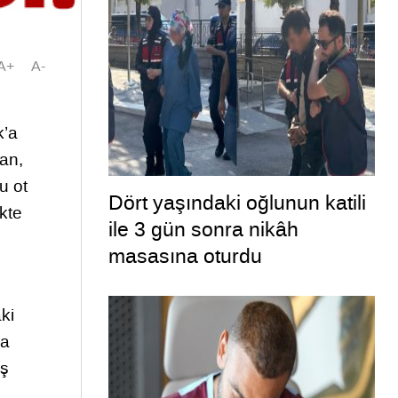
A+
A-
k’a
kan,
u ot
Dört yaşındaki oğlunun katili
kte
ile 3 gün sonra nikâh
masasına oturdu
ki
da
iş