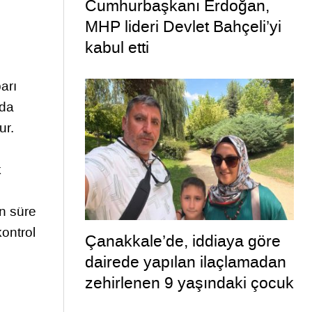
Cumhurbaşkanı Erdoğan,
MHP lideri Devlet Bahçeli’yi
kabul etti
arı
ada
ur.
k
un süre
kontrol
Çanakkale’de, iddiaya göre
dairede yapılan ilaçlamadan
zehirlenen 9 yaşındaki çocuk
öldü, annesi ise yoğun