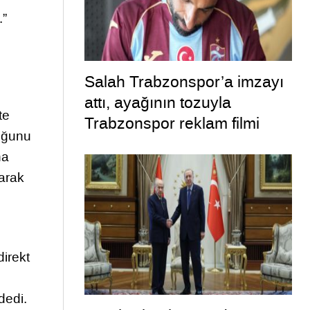
.”
Salah Trabzonspor’a imzayı
attı, ayağının tozuyla
te
Trabzonspor reklam filmi
duğunu
çekimine katıldı
na
larak
irekt
dedi.