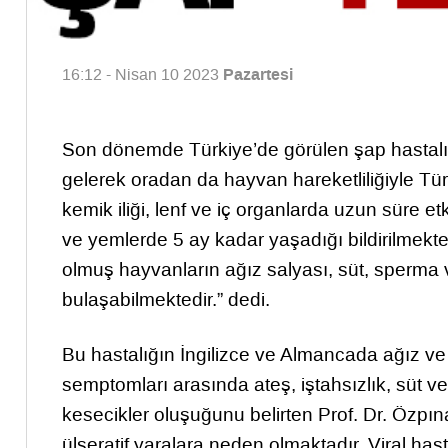
Pazartesi
16:12 - Nisan 10 2023
Son dönemde Türkiye’de görülen şap hastalığ
gelerek oradan da hayvan hareketliliğiyle Türki
kemik iliği, lenf ve iç organlarda uzun süre et
ve yemlerde 5 ay kadar yaşadığı bildirilmekte
olmuş hayvanların ağız salyası, süt, sperma v
bulaşabilmektedir.” dedi.
Bu hastalığın İngilizce ve Almancada ağız ve 
semptomları arasında ateş, iştahsızlık, süt v
kesecikler oluşuğunu belirten Prof. Dr. Özpı
ülseratif yaralara neden olmaktadır. Viral h