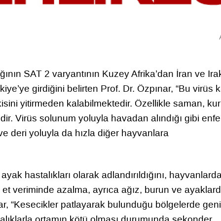
ının SAT 2 varyantının Kuzey Afrika’dan İran ve Ira
ye’ye girdiğini belirten Prof. Dr. Özpınar, “Bu virüs 
kisini yitirmeden kalabilmektedir. Özellikle saman, kur
dir. Virüs solunum yoluyla havadan alındığı gibi enfe
e deri yoluyla da hızla diğer hayvanlara
ayak hastalıkları olarak adlandırıldığını, hayvanlarda
e et veriminde azalma, ayrıca ağız, burun ve ayaklar
nar, “Kesecikler patlayarak bulunduğu bölgelerde gen
astalıklarla ortamın kötü olması durumunda sekonder