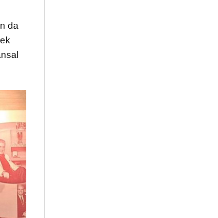
ın da
rek
ansal