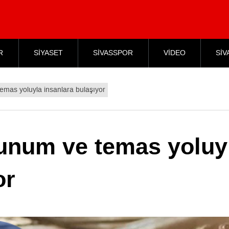
R
SİYASET
SİVASSPOR
VİDEO
SİV
temas yoluyla insanlara bulaşıyor
lunum ve temas yoluy
or