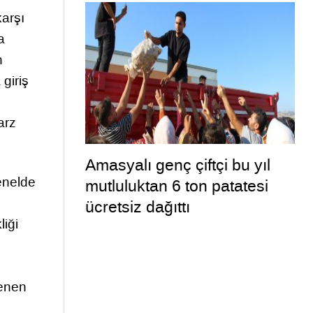
bakımda
karşı
a
n
giriş
arz
Amasyalı genç çiftçi bu yıl
genelde
mutluluktan 6 ton patatesi
ücretsiz dağıttı
liği
lenen