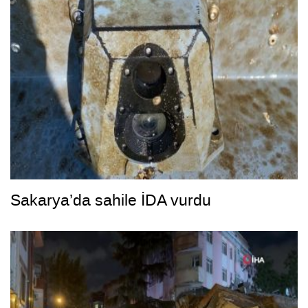
Sakarya’da sahile İDA vurdu