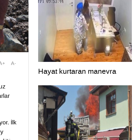
A+
A-
Hayat kurtaran manevra
suz
rlar
or. İlk
ay