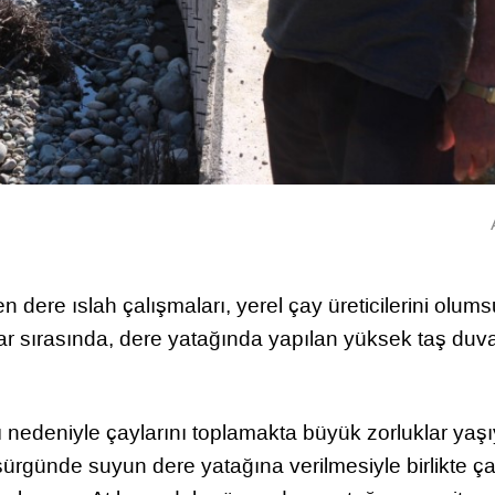
dere ıslah çalışmaları, yerel çay üreticilerini olum
lar sırasında, dere yatağında yapılan yüksek taş duva
sı nedeniyle çaylarını toplamakta büyük zorluklar yaşıy
ürgünde suyun dere yatağına verilmesiyle birlikte ç