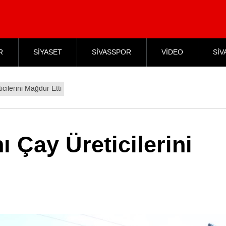
R
SİYASET
SİVASSPOR
VİDEO
SİV
cilerini Mağdur Etti
ı Çay Üreticilerini