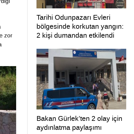
diği
Tarihi Odunpazarı Evleri
bölgesinde korkutan yangın:
a
2 kişi dumandan etkilendi
de zor
a
Bakan Gürlek’ten 2 olay için
aydınlatma paylaşımı