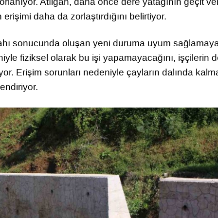
orlanıyor. Atılgan, daha önce dere yatağının geçit ver
rişimi daha da zorlaştırdığını belirtiyor.
re ıslahı sonucunda oluşan yeni duruma uyum sağlamay
iyle fiziksel olarak bu işi yapamayacağını, işçilerin 
iyor. Erişim sorunları nedeniyle çayların dalında kalm
lendiriyor.