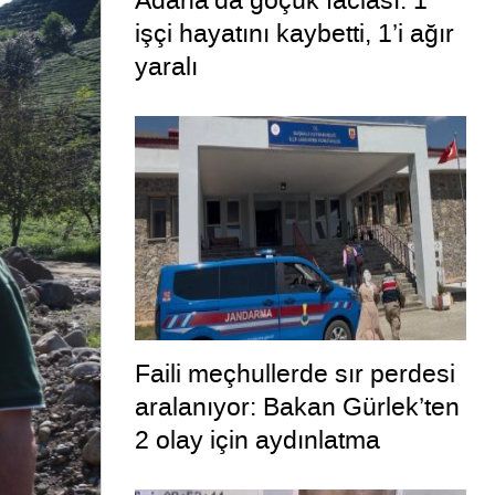
Adana’da göçük faciası: 1
işçi hayatını kaybetti, 1’i ağır
yaralı
Faili meçhullerde sır perdesi
aralanıyor: Bakan Gürlek’ten
2 olay için aydınlatma
paylaşımı