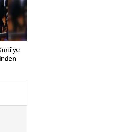
urti’ye
linden