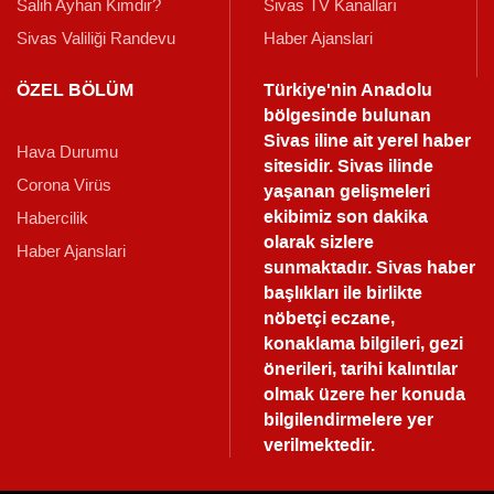
Salih Ayhan Kimdir?
Sivas TV Kanalları
Sivas Valiliği Randevu
Haber Ajanslari
ÖZEL BÖLÜM
Türkiye'nin Anadolu
bölgesinde bulunan
Sivas iline ait yerel haber
Hava Durumu
sitesidir. Sivas ilinde
Corona Virüs
yaşanan gelişmeleri
ekibimiz son dakika
Habercilik
olarak sizlere
Haber Ajanslari
sunmaktadır.
Sivas haber
başlıkları ile birlikte
nöbetçi eczane,
konaklama bilgileri, gezi
önerileri, tarihi kalıntılar
olmak üzere her konuda
bilgilendirmelere yer
verilmektedir.