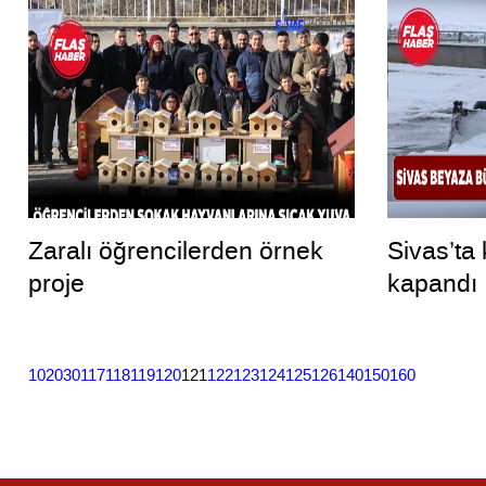
Zaralı öğrencilerden örnek
Sivas’ta 
proje
kapandı
10
20
30
117
118
119
120
121
122
123
124
125
126
140
150
160