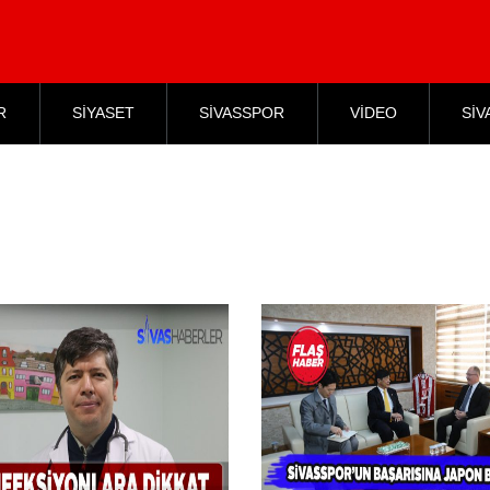
R
SİYASET
SİVASSPOR
VİDEO
SİV