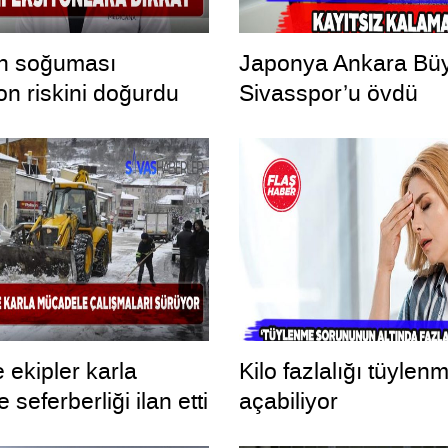
ın soğuması
Japonya Ankara Büy
on riskini doğurdu
Sivasspor’u övdü
 ekipler karla
Kilo fazlalığı tüylen
seferberliği ilan etti
açabiliyor