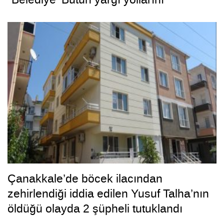
tüketeceğiz’ dedi, bizi tüketti”
Çanakkale’de böcek ilacından
zehirlendiği iddia edilen Yusuf Talha’nın
öldüğü olayda 2 şüpheli tutuklandı