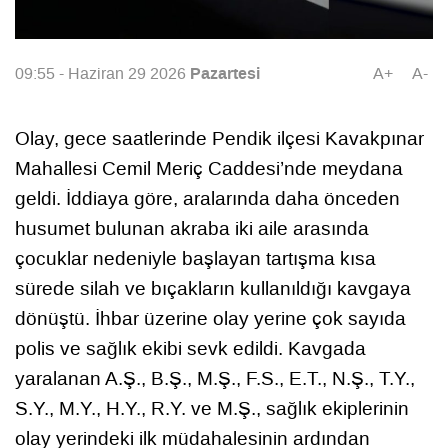
Pazartesi
09:55 - Haziran 29 2026
A+
A-
Olay, gece saatlerinde Pendik ilçesi Kavakpınar
Mahallesi Cemil Meriç Caddesi’nde meydana
geldi. İddiaya göre, aralarında daha önceden
husumet bulunan akraba iki aile arasında
çocuklar nedeniyle başlayan tartışma kısa
sürede silah ve bıçakların kullanıldığı kavgaya
dönüştü. İhbar üzerine olay yerine çok sayıda
polis ve sağlık ekibi sevk edildi. Kavgada
yaralanan A.Ş., B.Ş., M.Ş., F.S., E.T., N.Ş., T.Y.,
S.Y., M.Y., H.Y., R.Y. ve M.Ş., sağlık ekiplerinin
olay yerindeki ilk müdahalesinin ardından