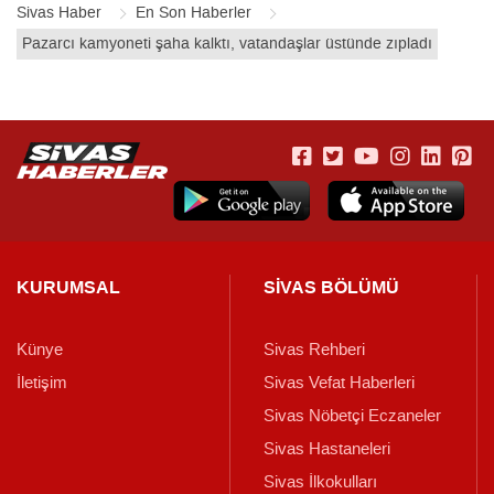
Sivas Haber
En Son Haberler
Pazarcı kamyoneti şaha kalktı, vatandaşlar üstünde zıpladı
KURUMSAL
SİVAS BÖLÜMÜ
Künye
Sivas Rehberi
İletişim
Sivas Vefat Haberleri
Sivas Nöbetçi Eczaneler
Sivas Hastaneleri
Sivas İlkokulları