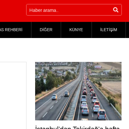
AS REHBERİ
DİĞER
KÜNYE
İLETİŞİM