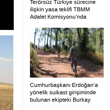
Terörsüz Türkiye sürecine
ilişkin yasa teklifi TBMM
Adalet Komisyonu’nda
Cumhurbaşkanı Erdoğan’a
yönelik suikast girişiminde
bulunan ekipteki Burkay
Karatepe; yer gösteriyor