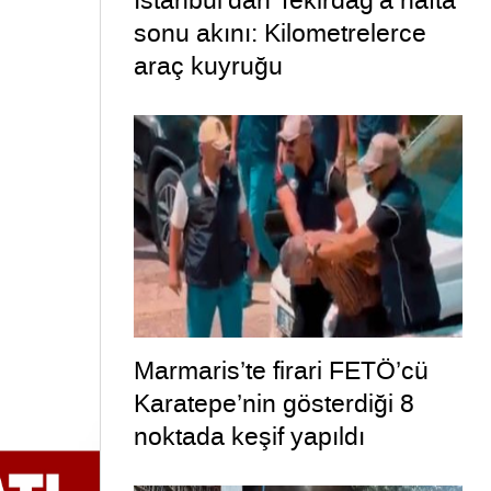
İstanbul’dan Tekirdağ’a hafta
sonu akını: Kilometrelerce
araç kuyruğu
Marmaris’te firari FETÖ’cü
Karatepe’nin gösterdiği 8
noktada keşif yapıldı