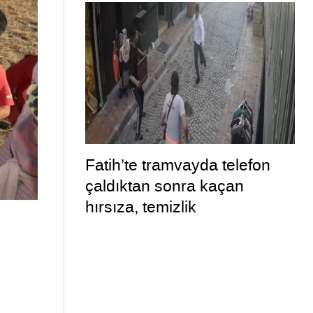
Fatih’te tramvayda telefon
çaldıktan sonra kaçan
hırsıza, temizlik
personelinden süpürgeli
müdahale kamerada