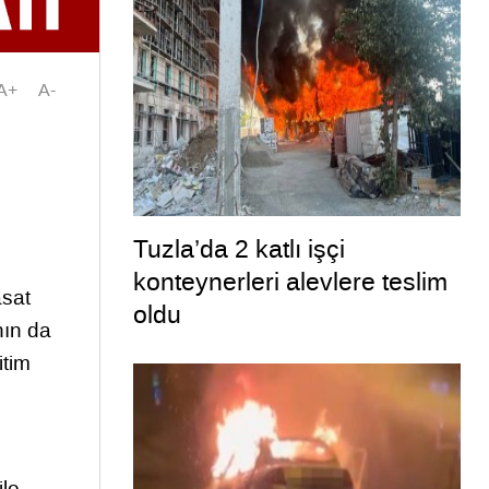
A+
A-
Tuzla’da 2 katlı işçi
konteynerleri alevlere teslim
asat
oldu
nın da
itim
ile