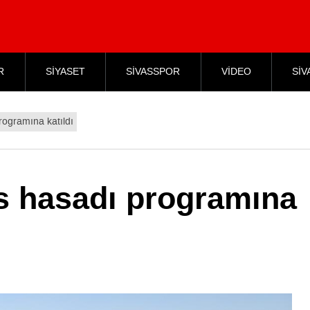
R
SİYASET
SİVASSPOR
VİDEO
SİV
rogramına katıldı
es hasadı programına