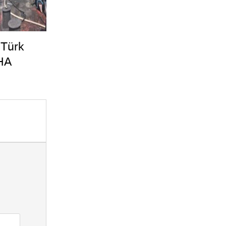
 Türk
HA