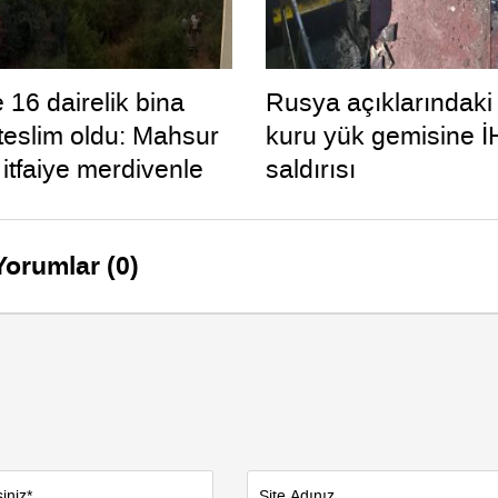
 16 dairelik bina
Rusya açıklarındaki
 teslim oldu: Mahsur
kuru yük gemisine İ
 itfaiye merdivenle
saldırısı
Yorumlar (0)