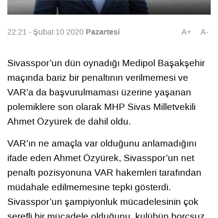
Pazartesi
22:21 - Şubat 10 2020
A+
A-
Sivasspor’un dün oynadığı Medipol Başakşehir
maçında bariz bir penaltının verilmemesi ve
VAR’a da başvurulmaması üzerine yaşanan
polemiklere son olarak MHP Sivas Milletvekili
Ahmet Özyürek de dahil oldu.
VAR’ın ne amaçla var olduğunu anlamadığını
ifade eden Ahmet Özyürek, Sivasspor’un net
penaltı pozisyonuna VAR hakemleri tarafından
müdahale edilmemesine tepki gösterdi.
Sivasspor’un şampiyonluk mücadelesinin çok
şerefli bir mücadele olduğunu, kulübün borçsuz