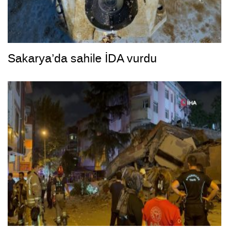
Sakarya’da sahile İDA vurdu