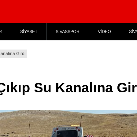
R
SİYASET
SİVASSPOR
VİDEO
SİV
analına Girdi
ıkıp Su Kanalına Gir