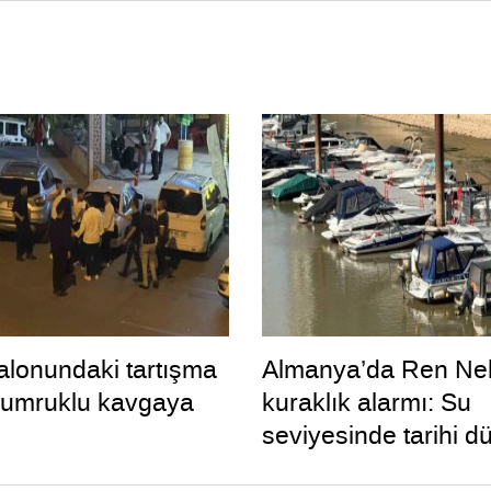
lonundaki tartışma
Almanya’da Ren Neh
yumruklu kavgaya
kuraklık alarmı: Su
seviyesinde tarihi d
yaşandı