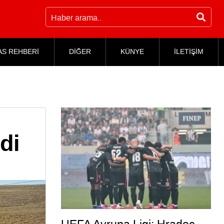
AS REHBERİ
DİĞER
KÜNYE
İLETİŞİM
di