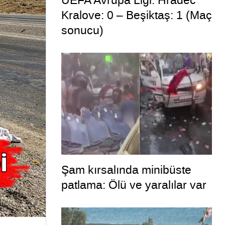
UEFA Avrupa Ligi: Hradec
Kralove: 0 – Beşiktaş: 1 (Maç
sonucu)
Şam kırsalında minibüste
patlama: Ölü ve yaralılar var