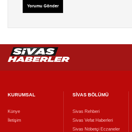
Yorumu Gönder
KURUMSAL
SİVAS BÖLÜMÜ
Künye
Sivas Rehberi
İletişim
Sivas Vefat Haberleri
Sivas Nöbetçi Eczaneler