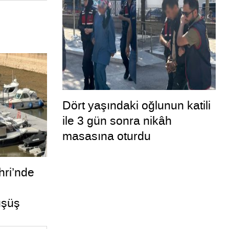
Dört yaşındaki oğlunun katili
ile 3 gün sonra nikâh
masasına oturdu
ri’nde
üşüş