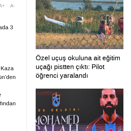
A+
A-
zada 3
Özel uçuş okuluna ait eğitim
uçağı pistten çıktı: Pilot
. Kaza
öğrenci yaralandı
rün’den
e
afından