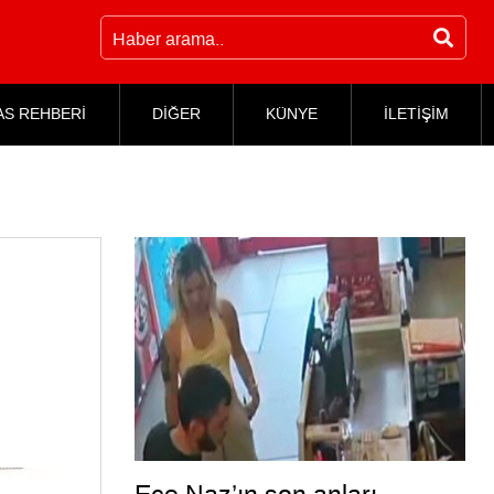
AS REHBERİ
DİĞER
KÜNYE
İLETİŞİM