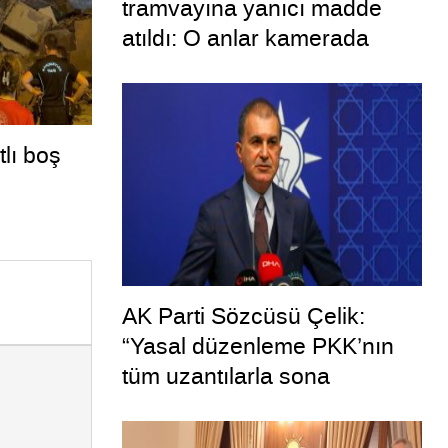
tramvayına yanıcı madde
atıldı: O anlar kamerada
tlı boş
AK Parti Sözcüsü Çelik:
“Yasal düzenleme PKK’nın
tüm uzantılarla sona
ermesini hedeflemektedir”