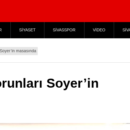
R
SİYASET
SİVASSPOR
VİDEO
SİV
 Soyer’in masasında
runları Soyer’in