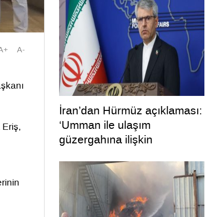
hayırlara vesile olmasını
diliyorum”
A+
A-
aşkanı
İran’dan Hürmüz açıklaması:
‘Umman ile ulaşım
Eriş,
güzergahına ilişkin
mutabakata varıldı’
rinin