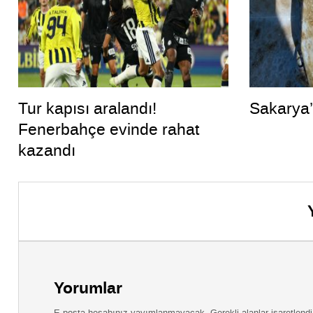
Tur kapısı aralandı!
Sakarya’
Fenerbahçe evinde rahat
kazandı
Yorumlar
E-posta hesabınız yayımlanmayacak. Gerekli alanlar işaretlendi