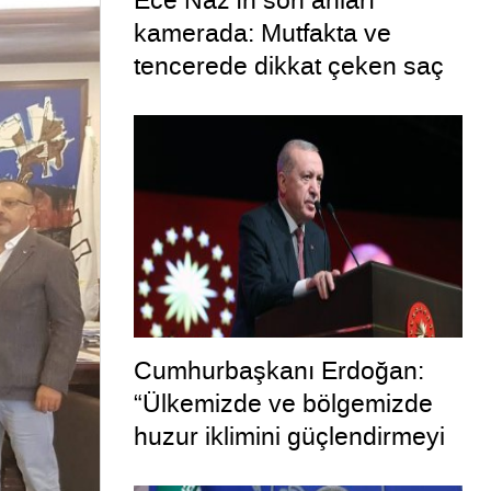
Ece Naz’ın son anları
kamerada: Mutfakta ve
tencerede dikkat çeken saç
telleri
Cumhurbaşkanı Erdoğan:
“Ülkemizde ve bölgemizde
huzur iklimini güçlendirmeyi
hedefleyen bu adımın