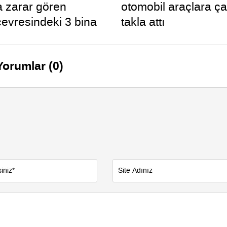
a zarar gören
otomobil araçlara ça
çevresindeki 3 bina
takla attı
iye edildi
Yorumlar (0)