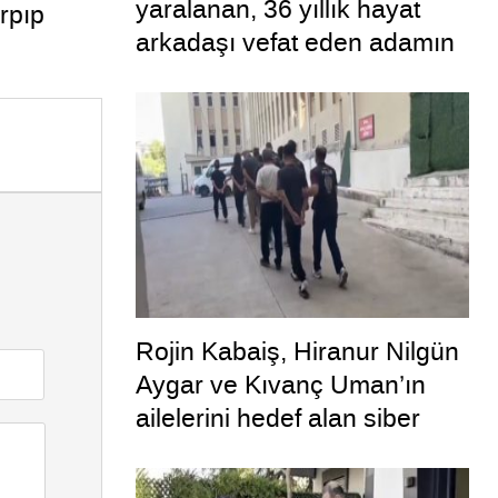
yaralanan, 36 yıllık hayat
rpıp
arkadaşı vefat eden adamın
uykuya dalan şoförü
defalarca uyardığı ortaya
çıktı
Rojin Kabaiş, Hiranur Nilgün
Aygar ve Kıvanç Uman’ın
ailelerini hedef alan siber
zorbalara operasyon