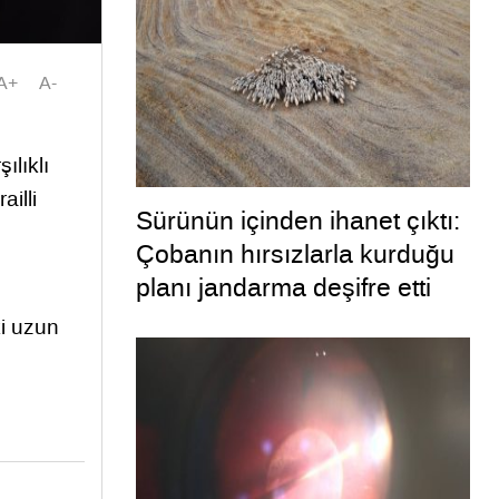
A+
A-
ılıklı
illi
Sürünün içinden ihanet çıktı:
Çobanın hırsızlarla kurduğu
planı jandarma deşifre etti
ki uzun