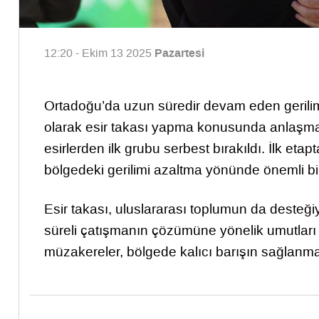
Pazartesi
12:20 - Ekim 13 2025
Ortadoğu’da uzun süredir devam eden gerilimli i
olarak esir takası yapma konusunda anlaşmay
esirlerden ilk grubu serbest bırakıldı. İlk etap
bölgedeki gerilimi azaltma yönünde önemli bir
Esir takası, uluslararası toplumun da desteğiy
süreli çatışmanın çözümüne yönelik umutları a
müzakereler, bölgede kalıcı barışın sağlanmas