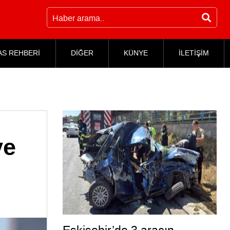
AS REHBERİ
DİĞER
KÜNYE
İLETİŞİM
ve