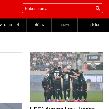
AS REHBERİ
DİĞER
KÜNYE
İLETİŞİM