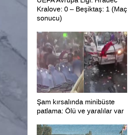
UEFA Avrupa Ligi: Hradec
Kralove: 0 – Beşiktaş: 1 (Maç
sonucu)
Şam kırsalında minibüste
patlama: Ölü ve yaralılar var