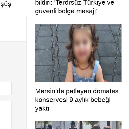
bildiri: ‘Terörsüz Türkiye ve
üşüş
güvenli bölge mesajı’
Mersin’de patlayan domates
konservesi 9 aylık bebeği
yaktı