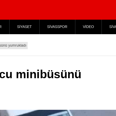
R
SİYASET
SİVASSPOR
VİDEO
SİV
üsünü yumrukladı
lcu minibüsünü