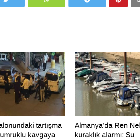
lonundaki tartışma
Almanya’da Ren Neh
yumruklu kavgaya
kuraklık alarmı: Su