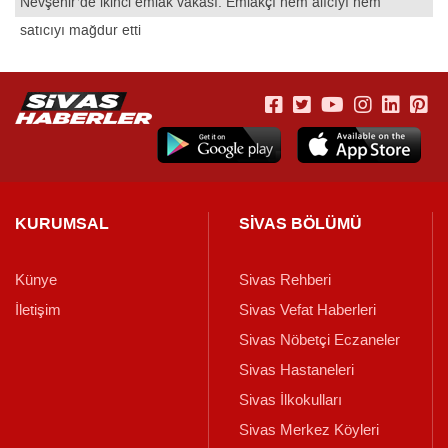
Nevşehir’de ikinci emlak vakası: Emlakçı hem alıcıyı hem
satıcıyı mağdur etti
KURUMSAL
SİVAS BÖLÜMÜ
Künye
Sivas Rehberi
İletişim
Sivas Vefat Haberleri
Sivas Nöbetçi Eczaneler
Sivas Hastaneleri
Sivas İlkokulları
Sivas Merkez Köyleri