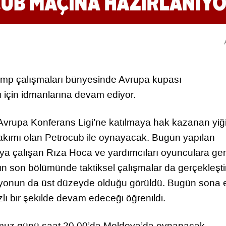
mp çalışmaları bünyesinde Avrupa kupası
için idmanlarına devam ediyor.
 Avrupa Konferans Ligi’ne katılmaya hak kazanan yiğ
takımı olan Petrocub ile oynayacak. Bugün yapılan
ya çalışan Rıza Hoca ve yardımcıları oyunculara ge
nın son bölümünde taktiksel çalışmalar da gerçekleşt
asyonun da üst düzeyde olduğu görüldü. Bugün sona 
lı bir şekilde devam edeceği öğrenildi.
uz günü saat 20.00’da Moldova’da oynanacak.