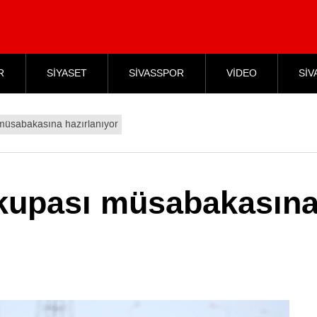
R
SİYASET
SİVASSPOR
VİDEO
SİV
 müsabakasına hazırlanıyor
 kupası müsabakasın