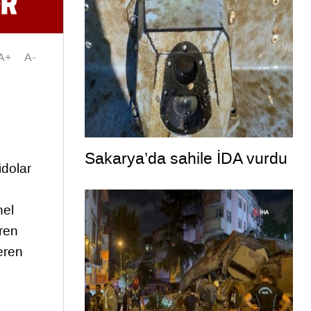
A+
A-
Sakarya’da sahile İDA vurdu
idolar
nel
iren
eren