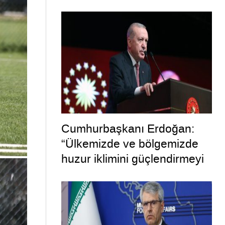
telleri
Cumhurbaşkanı Erdoğan:
“Ülkemizde ve bölgemizde
huzur iklimini güçlendirmeyi
hedefleyen bu adımın
hayırlara vesile olmasını
diliyorum”