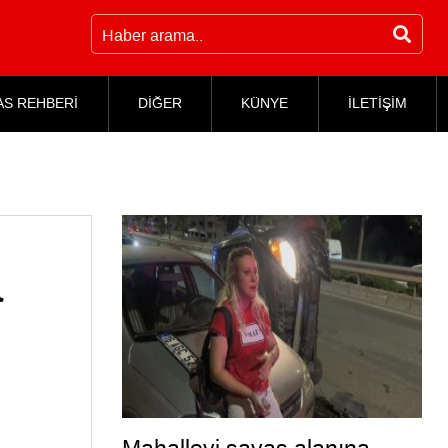
AS REHBERİ
DİĞER
KÜNYE
İLETİŞİM
a