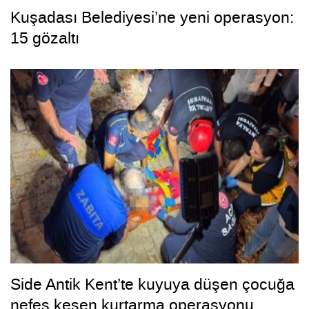
Kuşadası Belediyesi’ne yeni operasyon:
15 gözaltı
Side Antik Kent’te kuyuya düşen çocuğa
nefes kesen kurtarma operasyonu