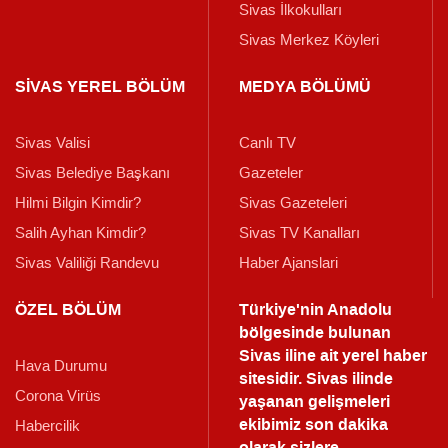
Sivas İlkokulları
Sivas Merkez Köyleri
SİVAS YEREL BÖLÜM
MEDYA BÖLÜMÜ
Sivas Valisi
Canlı TV
Sivas Belediye Başkanı
Gazeteler
Hilmi Bilgin Kimdir?
Sivas Gazeteleri
Salih Ayhan Kimdir?
Sivas TV Kanalları
Sivas Valiliği Randevu
Haber Ajanslari
ÖZEL BÖLÜM
Türkiye'nin Anadolu
bölgesinde bulunan
Sivas iline ait yerel haber
Hava Durumu
sitesidir. Sivas ilinde
Corona Virüs
yaşanan gelişmeleri
ekibimiz son dakika
Habercilik
olarak sizlere