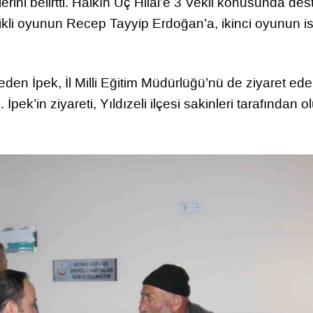
erini belirtti. Halkın Üç Hilal’e 3 Vekil konusunda des
likli oyunun Recep Tayyip Erdoğan’a, ikinci oyunun i
eden İpek, İl Milli Eğitim Müdürlüğü’nü de ziyaret ed
 İpek’in ziyareti, Yıldızeli ilçesi sakinleri tarafından 