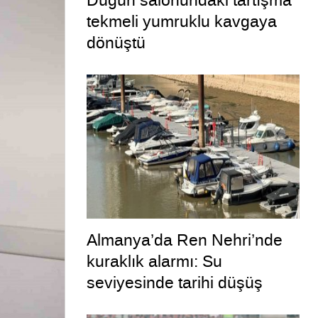
Düğün salonundaki tartışma
tekmeli yumruklu kavgaya
dönüştü
Almanya’da Ren Nehri’nde
kuraklık alarmı: Su
seviyesinde tarihi düşüş
yaşandı