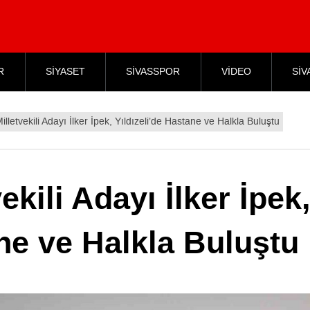
R
SİYASET
SİVASSPOR
VİDEO
SİV
letvekili Adayı İlker İpek, Yıldızeli’de Hastane ve Halkla Buluştu
kili Adayı İlker İpek
ane ve Halkla Buluştu