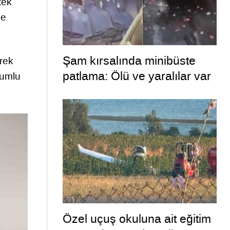
tek
se
Şam kırsalında minibüste
erek
patlama: Ölü ve yaralılar var
olumlu
Özel uçuş okuluna ait eğitim