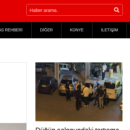
AS REHBERİ
DİĞER
KÜNYE
İLETİŞİM
,