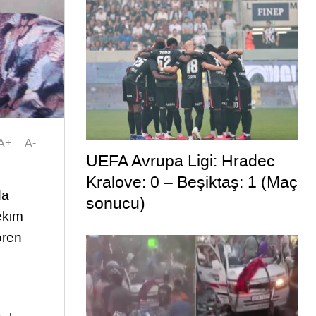
A+
A-
UEFA Avrupa Ligi: Hradec
Kralove: 0 – Beşiktaş: 1 (Maç
da
sonucu)
hekim
ören