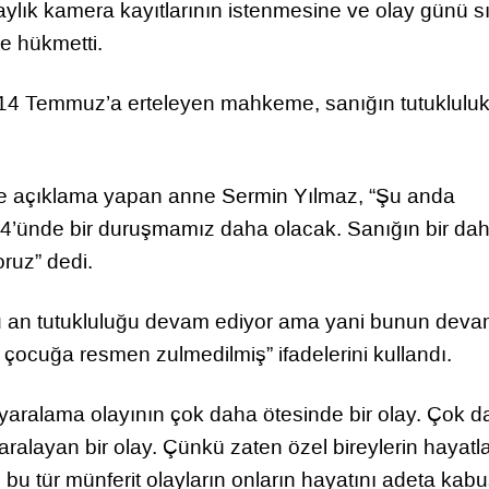
ylık kamera kayıtlarının istenmesine ve olay günü sı
e hükmetti.
ı 14 Temmuz’a erteleyen mahkeme, sanığın tutuklulu
e açıklama yapan anne Sermin Yılmaz, “Şu anda
 14’ünde bir duruşmamız daha olacak. Sanığın bir dah
ruz” dedi.
Şu an tutukluluğu devam ediyor ama yani bunun deva
çocuğa resmen zulmedilmiş” ifadelerini kullandı.
 yaralama olayının çok daha ötesinde bir olay. Çok 
alayan bir olay. Çünkü zaten özel bireylerin hayatla
n bu tür münferit olayların onların hayatını adeta kab