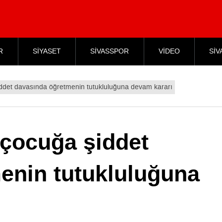
R
SİYASET
SİVASSPOR
VİDEO
SİV
iddet davasında öğretmenin tutukluluğuna devam kararı
 çocuğa şiddet
enin tutukluluğuna