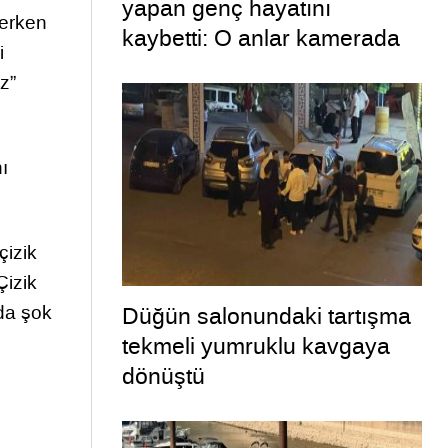
yapan genç hayatını
derken
kaybetti: O anlar kamerada
i
z”
ı
çizik
Çizik
da şok
Düğün salonundaki tartışma
tekmeli yumruklu kavgaya
dönüştü