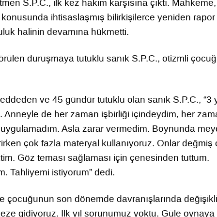
men S.P.C., ilk kez hakim karşısına çıktı. Mahkeme,
 konusunda ihtisaslaşmış bilirkişilerce yeniden rapor
luluk halinin devamına hükmetti.
rülen duruşmaya tutuklu sanık S.P.C., otizmli çocu
eddeden ve 45 gündür tutuklu olan sanık S.P.C., “3 y
. Anneyle de her zaman işbirliği içindeydim, her za
t uygulamadım. Asla zarar vermedim. Boynunda me
ken çok fazla materyal kullanıyoruz. Onlar değmiş ol
ktim. Göz teması sağlaması için çenesinden tuttum.
. Tahliyemi istiyorum” dedi.
 çocuğunun son dönemde davranışlarında değişikli
keze gidiyoruz. İlk yıl sorunumuz yoktu. Güle oynaya