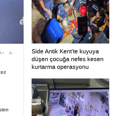
Side Antik Kent’te kuyuya
A+
A-
düşen çocuğa nefes kesen
kurtarma operasyonu
kez
sten