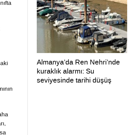
nıfta
k
Almanya’da Ren Nehri’nde
aki
kuraklık alarmı: Su
seviyesinde tarihi düşüş
yaşandı
mının
daha
rı,
usa