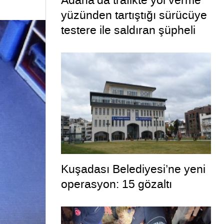
Adana’da trafikte yol verme
yüzünden tartıştığı sürücüye
testere ile saldıran şüpheli
tutuklandı
Kuşadası Belediyesi’ne yeni
operasyon: 15 gözaltı