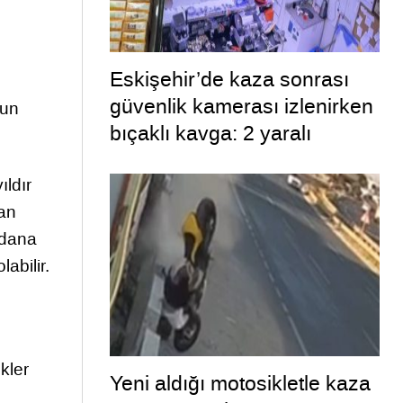
Eskişehir’de kaza sonrası
güvenlik kamerası izlenirken
ğun
bıçaklı kavga: 2 yaralı
ıldır
man
ydana
abilir.
kler
Yeni aldığı motosikletle kaza