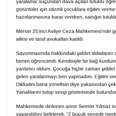
yaralama’ suçundan dava açılan tutuklu öğret
görüntüler için otizmli çocuklara eğitim verme
hazırlanmasına karar verirken, sanığın tutuk
Mersin 25’inci Asliye Ceza Mahkemesi’nde gö
ailesi ve taraf avukatları katıldı.
Savunmasında hakkındaki şiddet iddialarını r
benim öğrencimdi. Kendisiyle bir bağ kurdum
yardımcı oldum. Çocuğa hiçbir zaman şidde
gelen yaralanmayı ben yapmadım. Eğitim verir
Dikkatini bana yöneltsin diye yakasından çe
Yanaklarını tutup sevgi gösterisinde bulundum
Mahkemede dinlenen anne Sermin Yılmaz ise
yaşandığını belirterek, “2 buçuk senedir mer