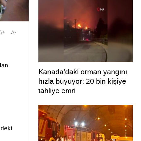
A+
A-
ndan
Kanada’daki orman yangını
hızla büyüyor: 20 bin kişiye
tahliye emri
ndeki