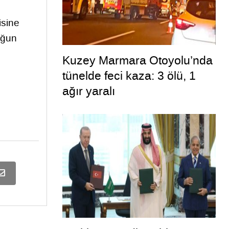
isine
uğun
Kuzey Marmara Otoyolu’nda
tünelde feci kaza: 3 ölü, 1
ağır yaralı