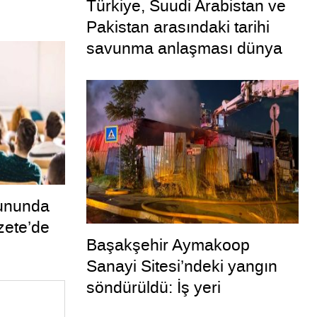
Türkiye, Suudi Arabistan ve
Pakistan arasındaki tarihi
savunma anlaşması dünya
basınında
ununda
zete’de
Başakşehir Aymakoop
Sanayi Sitesi’ndeki yangın
söndürüldü: İş yeri
kullanılamaz hale geldi