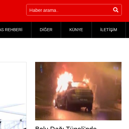
AS REHBERİ
DİĞER
KÜNYE
İLETİŞİM