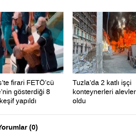
’te firari FETÖ’cü
Tuzla’da 2 katlı işçi
’nin gösterdiği 8
konteynerleri alevler
eşif yapıldı
oldu
Yorumlar (0)