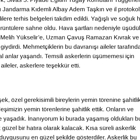
ı Jandarma Kıdemli Albay Adem Taşkın ve il protoko
lilere terhis belgeleri takdim edildi. Yağışlı ve soğuk
görüntülere sahne oldu. Hava şartları nedeniyle üşüdük
ile Melih Yükselir’e, Uzman Çavuş Ramazan Kıvrak ve
giydirdi. Mehmetçiklerin bu davranışı aileler tarafınd
l anlar yaşandı. Temsili askerlerin üşümemesi için
leler, askerlere teşekkür etti.
 özel gerekisimili bireylerin yemin törenine şahitli
rdeşimizin yemin törenlerine şahitlik ettik. Onların ve
te yaşadık. İnanıyorum ki burada yaşamış oldukları b
üzel bir hatıra olarak kalacak. Kısa süreli askerlik
e duygusunu en güzel şekilde gösterdiler. Askerlik bu