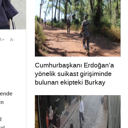
A+
A-
n
Cumhurbaşkanı Erdoğan’a
yönelik suikast girişiminde
bulunan ekipteki Burkay
Karatepe; yer gösteriyor
örende
en
l
al