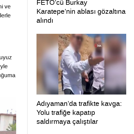
FETÖ’cü Burkay
ni ve
Karatepe’nin ablası gözaltına
lerle
alındı
luyuz
yle
cuğuma
Adıyaman’da trafikte kavga:
Yolu trafiğe kapatıp
saldırmaya çalıştılar