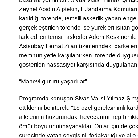
Zeynel Abidin Alptekin, İl Jandarma Komutan
katıldığı törende, temsili askerlik yapan engel
gerçekleştirilen törende ise yürekleri ısıtan 
fark edilen temsili askerler Adem Keskiner 
Astsubay Ferhat Zilan üzerlerindeki parkeleri 
memnuniyetle karşılanırken, törende duygusa
gösterilen hassasiyet karşısında duygulanan ai
“Manevi gururu yaşadılar”
Programda konuşan Sivas Valisi Yılmaz Şimşek,
ettiklerini belirterek, “18 özel gereksinimli ka
ailelerinin huzurundaki heyecanını hep birlik
ömür boyu unutmayacaklar. Onlar için de çok g
sürecinde vatan sevgisini, fedakarlığı ve ail