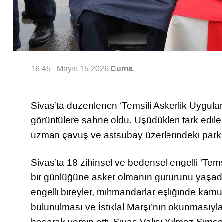
Cuma
16:45 - Mayıs 15 2026
Sivas’ta düzenlenen ‘Temsili Askerlik Uygulam
görüntülere sahne oldu. Üşüdükleri fark edile
uzman çavuş ve astsubay üzerlerindeki parkal
Sivas’ta 18 zihinsel ve bedensel engelli ‘T
bir günlüğüne asker olmanın gururunu yaşad
engelli bireyler, mihmandarlar eşliğinde kamuf
bulunulması ve İstiklal Marşı’nın okunmasıyla 
basarak yemin etti. Sivas Valisi Yılmaz Şim