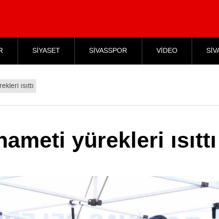
R
SİYASET
SİVASSPOR
VİDEO
SİV
leri ısıttı
meti yürekleri ısıttı