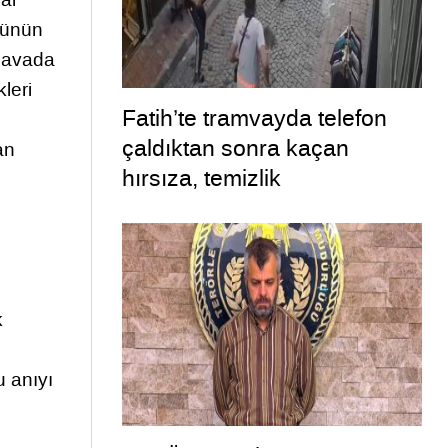
lünün
 havada
leri
Fatih’te tramvayda telefon
çaldıktan sonra kaçan
an
hırsıza, temizlik
personelinden süpürgeli
müdahale kamerada
k
u anıyı