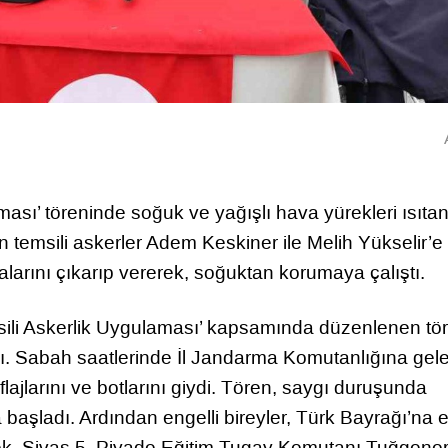
ası’ töreninde soğuk ve yağışlı hava yürekleri ısıta
n temsili askerler Adem Keskiner ile Melih Yükselir’e
arını çıkarıp vererek, soğuktan korumaya çalıştı.
emsili Askerlik Uygulaması’ kapsamında düzenlenen t
ı. Sabah saatlerinde İl Jandarma Komutanlığına gel
lajlarını ve botlarını giydi. Tören, saygı duruşunda
başladı. Ardından engelli bireyler, Türk Bayrağı’na e
şek, Sivas 5. Piyade Eğitim Tugay Komutanı Tuğgener