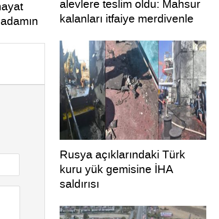
alevlere teslim oldu: Mahsur
hayat
kalanları itfaiye merdivenle
n adamın
kurtardı
rtaya
Rusya açıklarındaki Türk
kuru yük gemisine İHA
saldırısı