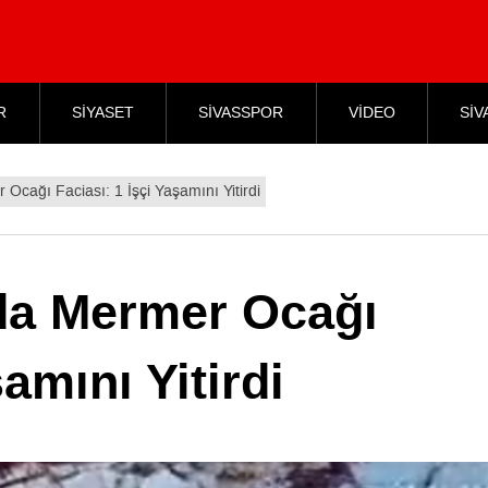
R
SİYASET
SİVASSPOR
VİDEO
SİV
cağı Faciası: 1 İşçi Yaşamını Yitirdi
da Mermer Ocağı
şamını Yitirdi