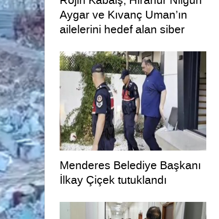
Rojin Kabaiş, Hiranur Nilgün
Aygar ve Kıvanç Uman’ın
ailelerini hedef alan siber
zorbalara operasyon
Menderes Belediye Başkanı
İlkay Çiçek tutuklandı