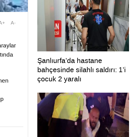
A+
A-
raylar
tında
Şanlıurfa’da hastane
bahçesinde silahlı saldırı: 1’i
çocuk 2 yaralı
zmen
up