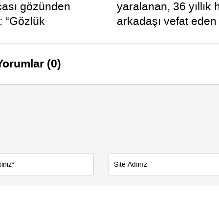
çası gözünden
yaralanan, 36 yıllık 
: “Gözlük
arkadaşı vefat ede
dım böyle oldu”
uykuya dalan şoförü
defalarca uyardığı o
Yorumlar (0)
çıktı