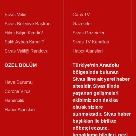
Sivas Valisi
Canlı TV
Sivas Belediye Başkanı
Gazeteler
Hilmi Bilgin Kimdir?
Sivas Gazeteleri
Salih Ayhan Kimdir?
Sivas TV Kanalları
Sivas Valiliği Randevu
Haber Ajanslari
ÖZEL BÖLÜM
Türkiye'nin Anadolu
bölgesinde bulunan
Sivas iline ait yerel haber
Hava Durumu
sitesidir. Sivas ilinde
Corona Virüs
yaşanan gelişmeleri
ekibimiz son dakika
Habercilik
olarak sizlere
Haber Ajanslari
sunmaktadır.
Sivas haber
başlıkları ile birlikte
nöbetçi eczane,
konaklama bilgileri, gezi