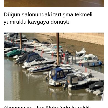
Düğün salonundaki tartışma tekmeli
yumruklu kavgaya dönüştü
Almanya’da Ren Nehri’nde kuraklık