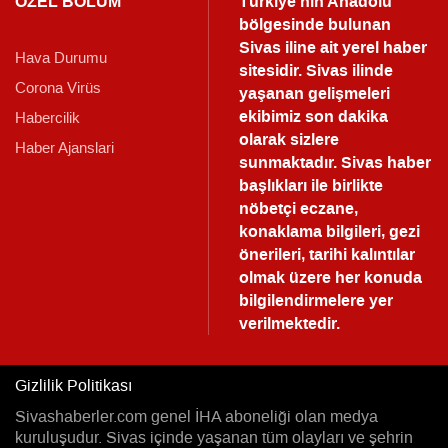
ÖZEL BÖLÜM
Türkiye'nin Anadolu
bölgesinde bulunan
Sivas iline ait yerel haber
Hava Durumu
sitesidir. Sivas ilinde
Corona Virüs
yaşanan gelişmeleri
ekibimiz son dakika
Habercilik
olarak sizlere
Haber Ajanslari
sunmaktadır.
Sivas haber
başlıkları ile birlikte
nöbetçi eczane,
konaklama bilgileri, gezi
önerileri, tarihi kalıntılar
olmak üzere her konuda
bilgilendirmelere yer
verilmektedir.
Gizlilik Politikası
Sivashaberler.com genel İHA aboneliği olan medya
kuruluşudur. Sivas içinde yaşanan tüm olayları ve şehrin